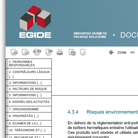
1. PERSONNES
RESPONSABLES
2. CONTRÃLEURS LÃGAUX
[...]
3. INFORMATIONS [...]
4. FACTEURS DE RISQUE
5. INFORMATIONS [...]
6. APERÃU DES ACTIVITÃS
7. ORGANIGRAMME
8. PROPRIÃTÃS [...]
9. EXAMEN DE LA [...]
10. TRÃSORERIE ET [...]
11. RECHERCHE ET [...]