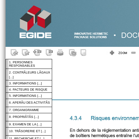
1. PERSONNES
RESPONSABLES
2. CONTRÃLEURS LÃGAUX
[...]
3. INFORMATIONS [...]
4. FACTEURS DE RISQUE
5. INFORMATIONS [...]
6. APERÃU DES ACTIVITÃS
7. ORGANIGRAMME
8. PROPRIÃTÃS [...]
9. EXAMEN DE LA [...]
10. TRÃSORERIE ET [...]
11. RECHERCHE ET [...]