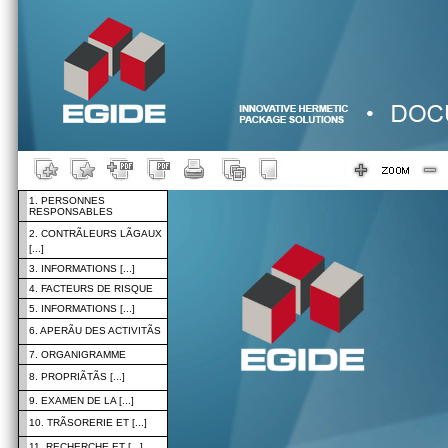
1. PERSONNES
RESPONSABLES
2. CONTRÃLEURS LÃGAUX
[...]
3. INFORMATIONS [...]
4. FACTEURS DE RISQUE
5. INFORMATIONS [...]
6. APERÃU DES ACTIVITÃS
7. ORGANIGRAMME
8. PROPRIÃTÃS [...]
9. EXAMEN DE LA [...]
10. TRÃSORERIE ET [...]
11. RECHERCHE ET [...]