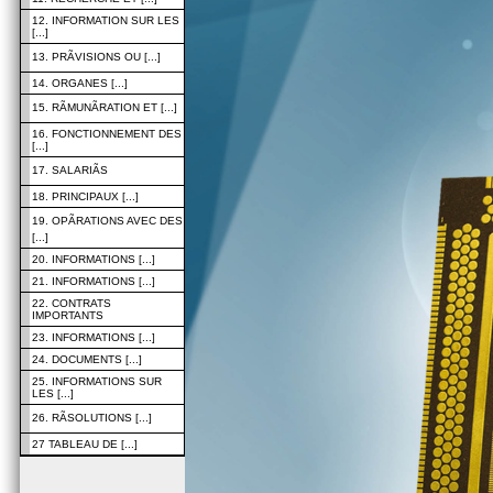
12. INFORMATION SUR LES
[...]
13. PRÃVISIONS OU [...]
14. ORGANES [...]
15. RÃMUNÃRATION ET [...]
16. FONCTIONNEMENT DES
[...]
17. SALARIÃS
18. PRINCIPAUX [...]
19. OPÃRATIONS AVEC DES
[...]
20. INFORMATIONS [...]
21. INFORMATIONS [...]
22. CONTRATS
IMPORTANTS
23. INFORMATIONS [...]
24. DOCUMENTS [...]
25. INFORMATIONS SUR
LES [...]
26. RÃSOLUTIONS [...]
27 TABLEAU DE [...]