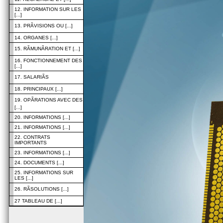
12. INFORMATION SUR LES
[...]
13. PRÃVISIONS OU [...]
14. ORGANES [...]
15. RÃMUNÃRATION ET [...]
16. FONCTIONNEMENT DES
[...]
17. SALARIÃS
18. PRINCIPAUX [...]
19. OPÃRATIONS AVEC DES
[...]
20. INFORMATIONS [...]
21. INFORMATIONS [...]
22. CONTRATS
IMPORTANTS
23. INFORMATIONS [...]
24. DOCUMENTS [...]
25. INFORMATIONS SUR
LES [...]
26. RÃSOLUTIONS [...]
27 TABLEAU DE [...]