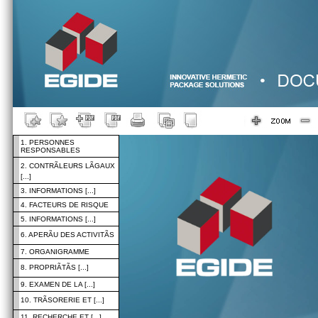
1. PERSONNES
RESPONSABLES
2. CONTRÃLEURS LÃGAUX
[...]
3. INFORMATIONS [...]
4. FACTEURS DE RISQUE
5. INFORMATIONS [...]
6. APERÃU DES ACTIVITÃS
7. ORGANIGRAMME
8. PROPRIÃTÃS [...]
9. EXAMEN DE LA [...]
10. TRÃSORERIE ET [...]
11. RECHERCHE ET [...]