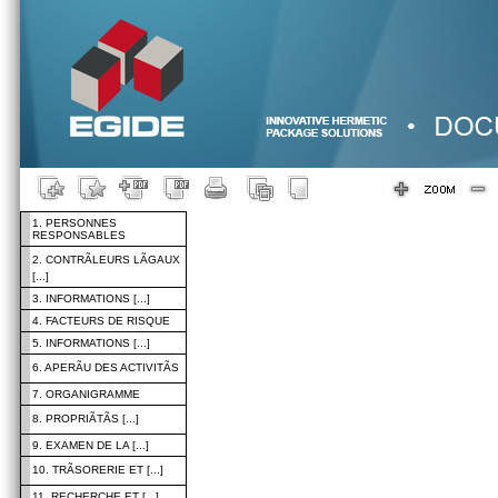
1. PERSONNES
RESPONSABLES
2. CONTRÃLEURS LÃGAUX
[...]
3. INFORMATIONS [...]
4. FACTEURS DE RISQUE
5. INFORMATIONS [...]
6. APERÃU DES ACTIVITÃS
7. ORGANIGRAMME
8. PROPRIÃTÃS [...]
9. EXAMEN DE LA [...]
10. TRÃSORERIE ET [...]
11. RECHERCHE ET [...]