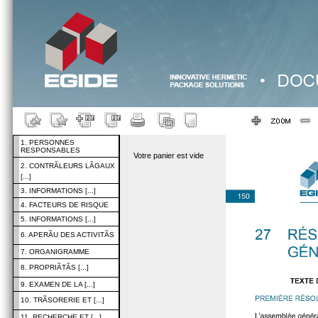
1. PERSONNES
RESPONSABLES
Votre panier est vide
2. CONTRÃLEURS LÃGAUX
[...]
3. INFORMATIONS [...]
4. FACTEURS DE RISQUE
5. INFORMATIONS [...]
6. APERÃU DES ACTIVITÃS
7. ORGANIGRAMME
8. PROPRIÃTÃS [...]
9. EXAMEN DE LA [...]
10. TRÃSORERIE ET [...]
11. RECHERCHE ET [...]