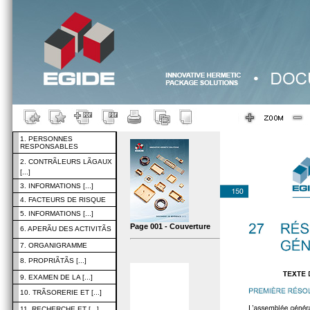
1. PERSONNES
RESPONSABLES
2. CONTRÃLEURS LÃGAUX
[...]
3. INFORMATIONS [...]
4. FACTEURS DE RISQUE
5. INFORMATIONS [...]
Page 001 - Couverture
6. APERÃU DES ACTIVITÃS
7. ORGANIGRAMME
8. PROPRIÃTÃS [...]
9. EXAMEN DE LA [...]
10. TRÃSORERIE ET [...]
11. RECHERCHE ET [...]