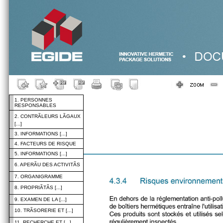
1. PERSONNES
RESPONSABLES
2. CONTRÃLEURS LÃGAUX
[...]
3. INFORMATIONS [...]
4. FACTEURS DE RISQUE
5. INFORMATIONS [...]
6. APERÃU DES ACTIVITÃS
7. ORGANIGRAMME
8. PROPRIÃTÃS [...]
9. EXAMEN DE LA [...]
10. TRÃSORERIE ET [...]
11. RECHERCHE ET [...]