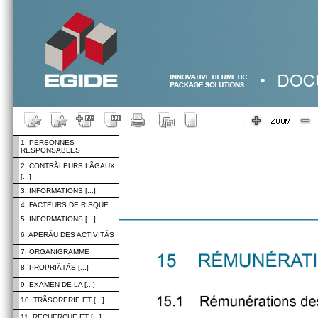
1. PERSONNES
RESPONSABLES
2. CONTRÃLEURS LÃGAUX
[...]
3. INFORMATIONS [...]
4. FACTEURS DE RISQUE
5. INFORMATIONS [...]
6. APERÃU DES ACTIVITÃS
7. ORGANIGRAMME
8. PROPRIÃTÃS [...]
9. EXAMEN DE LA [...]
10. TRÃSORERIE ET [...]
11. RECHERCHE ET [...]