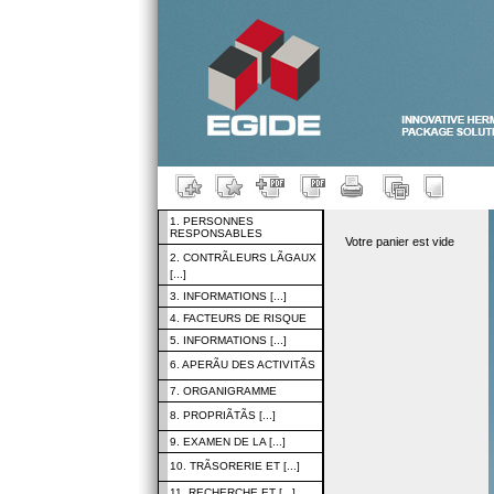
1. PERSONNES
RESPONSABLES
Votre panier est vide
2. CONTRÃLEURS LÃGAUX
[...]
3. INFORMATIONS [...]
4. FACTEURS DE RISQUE
5. INFORMATIONS [...]
6. APERÃU DES ACTIVITÃS
7. ORGANIGRAMME
8. PROPRIÃTÃS [...]
9. EXAMEN DE LA [...]
10. TRÃSORERIE ET [...]
11. RECHERCHE ET [...]