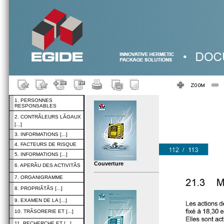
1. PERSONNES
RESPONSABLES
2. CONTRÃLEURS LÃGAUX
[...]
3. INFORMATIONS [...]
4. FACTEURS DE RISQUE
5. INFORMATIONS [...]
Couverture
6. APERÃU DES ACTIVITÃS
7. ORGANIGRAMME
8. PROPRIÃTÃS [...]
9. EXAMEN DE LA [...]
10. TRÃSORERIE ET [...]
11. RECHERCHE ET [...]