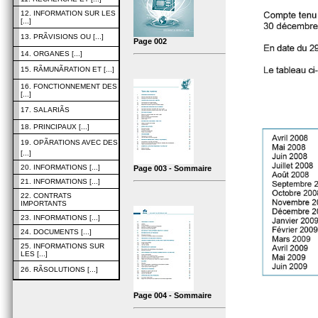
12. INFORMATION SUR LES
[...]
13. PRÃVISIONS OU [...]
Page 002
14. ORGANES [...]
15. RÃMUNÃRATION ET [...]
16. FONCTIONNEMENT DES
[...]
17. SALARIÃS
18. PRINCIPAUX [...]
19. OPÃRATIONS AVEC DES
[...]
20. INFORMATIONS [...]
Page 003 - Sommaire
21. INFORMATIONS [...]
22. CONTRATS
IMPORTANTS
23. INFORMATIONS [...]
24. DOCUMENTS [...]
25. INFORMATIONS SUR
LES [...]
26. RÃSOLUTIONS [...]
Page 004 - Sommaire