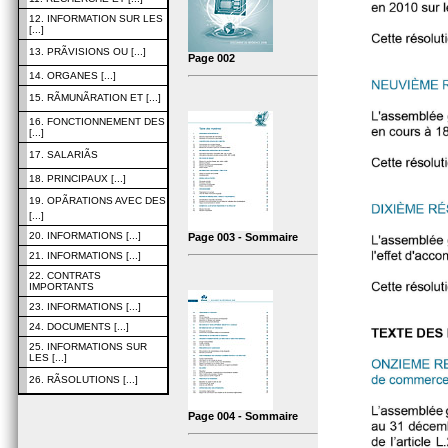
12. INFORMATION SUR LES
[...]
13. PRÃVISIONS OU [...]
Page 002
14. ORGANES [...]
15. RÃMUNÃRATION ET [...]
16. FONCTIONNEMENT DES
[...]
17. SALARIÃS
18. PRINCIPAUX [...]
19. OPÃRATIONS AVEC DES
[...]
20. INFORMATIONS [...]
Page 003 - Sommaire
21. INFORMATIONS [...]
22. CONTRATS
IMPORTANTS
23. INFORMATIONS [...]
24. DOCUMENTS [...]
25. INFORMATIONS SUR
LES [...]
26. RÃSOLUTIONS [...]
Page 004 - Sommaire