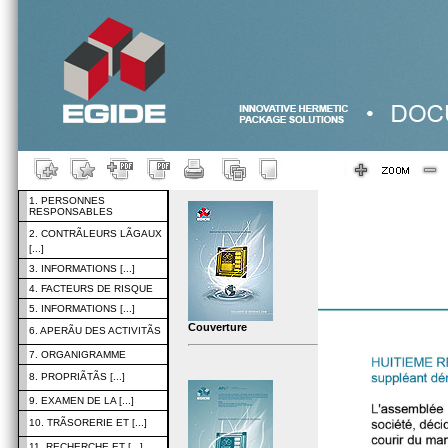
1. PERSONNES
RESPONSABLES
2. CONTRÃLEURS LÃGAUX
[...]
3. INFORMATIONS [...]
4. FACTEURS DE RISQUE
5. INFORMATIONS [...]
Couverture
6. APERÃU DES ACTIVITÃS
7. ORGANIGRAMME
8. PROPRIÃTÃS [...]
9. EXAMEN DE LA [...]
10. TRÃSORERIE ET [...]
11. RECHERCHE ET [...]