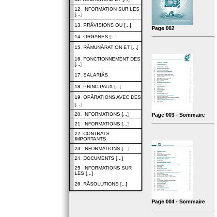
12. INFORMATION SUR LES
[...]
13. PRÃVISIONS OU [...]
Page 002
14. ORGANES [...]
15. RÃMUNÃRATION ET [...]
16. FONCTIONNEMENT DES
[...]
17. SALARIÃS
18. PRINCIPAUX [...]
19. OPÃRATIONS AVEC DES
[...]
20. INFORMATIONS [...]
Page 003 - Sommaire
21. INFORMATIONS [...]
22. CONTRATS
IMPORTANTS
23. INFORMATIONS [...]
24. DOCUMENTS [...]
25. INFORMATIONS SUR
LES [...]
26. RÃSOLUTIONS [...]
Page 004 - Sommaire