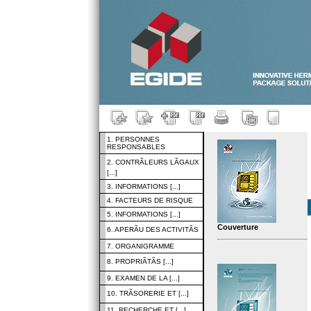
1. PERSONNES
RESPONSABLES
2. CONTRÃLEURS LÃGAUX
[...]
3. INFORMATIONS [...]
4. FACTEURS DE RISQUE
5. INFORMATIONS [...]
Couverture
6. APERÃU DES ACTIVITÃS
7. ORGANIGRAMME
8. PROPRIÃTÃS [...]
9. EXAMEN DE LA [...]
10. TRÃSORERIE ET [...]
11. RECHERCHE ET [...]