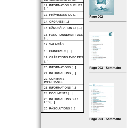
12. INFORMATION SUR LES
[...]
13. PRÃVISIONS OU [...]
Page 002
14. ORGANES [...]
15. RÃMUNÃRATION ET [...]
16. FONCTIONNEMENT DES
[...]
17. SALARIÃS
18. PRINCIPAUX [...]
19. OPÃRATIONS AVEC DES
[...]
20. INFORMATIONS [...]
Page 003 - Sommaire
21. INFORMATIONS [...]
22. CONTRATS
IMPORTANTS
23. INFORMATIONS [...]
24. DOCUMENTS [...]
25. INFORMATIONS SUR
LES [...]
26. RÃSOLUTIONS [...]
Page 004 - Sommaire