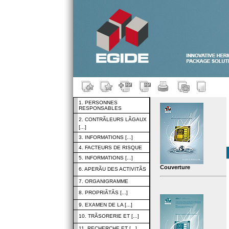
1. PERSONNES
RESPONSABLES
2. CONTRÃLEURS LÃGAUX
[...]
3. INFORMATIONS [...]
4. FACTEURS DE RISQUE
5. INFORMATIONS [...]
Couverture
6. APERÃU DES ACTIVITÃS
7. ORGANIGRAMME
8. PROPRIÃTÃS [...]
9. EXAMEN DE LA [...]
10. TRÃSORERIE ET [...]
11. RECHERCHE ET [...]