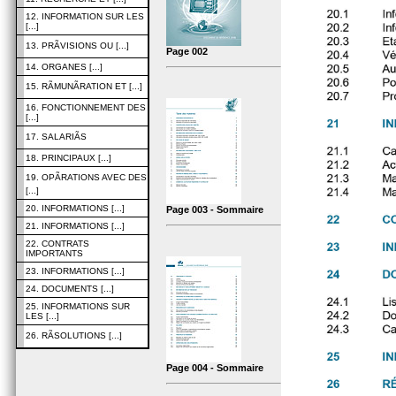
12. INFORMATION SUR LES
[...]
13. PRÃVISIONS OU [...]
Page 002
14. ORGANES [...]
15. RÃMUNÃRATION ET [...]
16. FONCTIONNEMENT DES
[...]
17. SALARIÃS
18. PRINCIPAUX [...]
19. OPÃRATIONS AVEC DES
[...]
20. INFORMATIONS [...]
Page 003 - Sommaire
21. INFORMATIONS [...]
22. CONTRATS
IMPORTANTS
23. INFORMATIONS [...]
24. DOCUMENTS [...]
25. INFORMATIONS SUR
LES [...]
26. RÃSOLUTIONS [...]
Page 004 - Sommaire