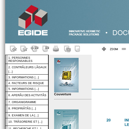
1. PERSONNES
RESPONSABLES
2. CONTRÃLEURS LÃGAUX
[...]
3. INFORMATIONS [...]
4. FACTEURS DE RISQUE
5. INFORMATIONS [...]
Couverture
6. APERÃU DES ACTIVITÃS
7. ORGANIGRAMME
8. PROPRIÃTÃS [...]
9. EXAMEN DE LA [...]
10. TRÃSORERIE ET [...]
11. RECHERCHE ET [...]