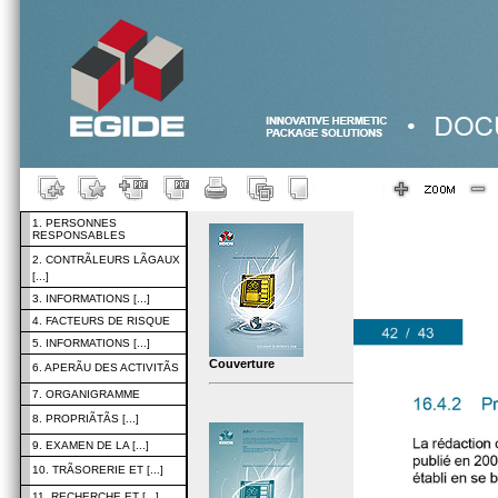
1. PERSONNES
RESPONSABLES
2. CONTRÃLEURS LÃGAUX
[...]
3. INFORMATIONS [...]
4. FACTEURS DE RISQUE
5. INFORMATIONS [...]
Couverture
6. APERÃU DES ACTIVITÃS
7. ORGANIGRAMME
8. PROPRIÃTÃS [...]
9. EXAMEN DE LA [...]
10. TRÃSORERIE ET [...]
11. RECHERCHE ET [...]