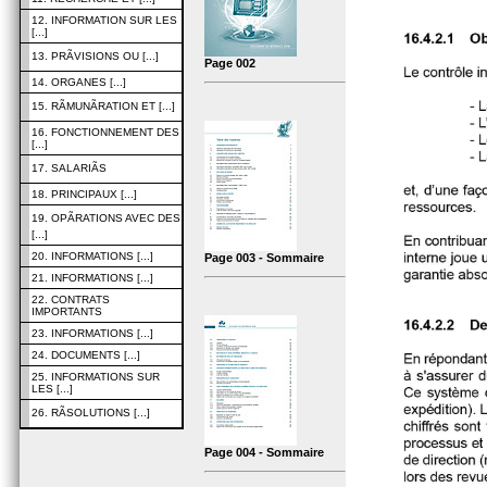
12. INFORMATION SUR LES
[...]
13. PRÃVISIONS OU [...]
Page 002
14. ORGANES [...]
15. RÃMUNÃRATION ET [...]
16. FONCTIONNEMENT DES
[...]
17. SALARIÃS
18. PRINCIPAUX [...]
19. OPÃRATIONS AVEC DES
[...]
20. INFORMATIONS [...]
Page 003 - Sommaire
21. INFORMATIONS [...]
22. CONTRATS
IMPORTANTS
23. INFORMATIONS [...]
24. DOCUMENTS [...]
25. INFORMATIONS SUR
LES [...]
26. RÃSOLUTIONS [...]
Page 004 - Sommaire