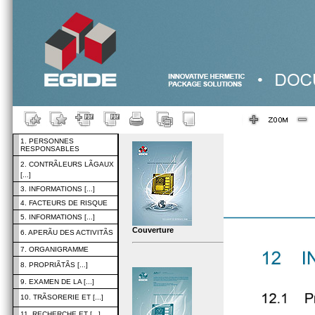
1. PERSONNES
RESPONSABLES
2. CONTRÃLEURS LÃGAUX
[...]
3. INFORMATIONS [...]
4. FACTEURS DE RISQUE
5. INFORMATIONS [...]
Couverture
6. APERÃU DES ACTIVITÃS
7. ORGANIGRAMME
8. PROPRIÃTÃS [...]
9. EXAMEN DE LA [...]
10. TRÃSORERIE ET [...]
11. RECHERCHE ET [...]