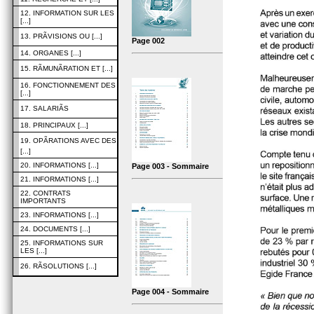
12. INFORMATION SUR LES
[...]
13. PRÃVISIONS OU [...]
Page 002
14. ORGANES [...]
15. RÃMUNÃRATION ET [...]
16. FONCTIONNEMENT DES
[...]
17. SALARIÃS
18. PRINCIPAUX [...]
19. OPÃRATIONS AVEC DES
[...]
20. INFORMATIONS [...]
Page 003 - Sommaire
21. INFORMATIONS [...]
22. CONTRATS
IMPORTANTS
23. INFORMATIONS [...]
24. DOCUMENTS [...]
25. INFORMATIONS SUR
LES [...]
26. RÃSOLUTIONS [...]
Page 004 - Sommaire