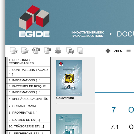
1. PERSONNES
RESPONSABLES
2. CONTRÃLEURS LÃGAUX
[...]
3. INFORMATIONS [...]
4. FACTEURS DE RISQUE
5. INFORMATIONS [...]
Couverture
6. APERÃU DES ACTIVITÃS
7. ORGANIGRAMME
8. PROPRIÃTÃS [...]
9. EXAMEN DE LA [...]
10. TRÃSORERIE ET [...]
11. RECHERCHE ET [...]