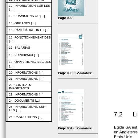
12. INFORMATION SUR LES
[...]
13. PRÃVISIONS OU [...]
Page 002
14. ORGANES [...]
15. RÃMUNÃRATION ET [...]
16. FONCTIONNEMENT DES
[...]
17. SALARIÃS
18. PRINCIPAUX [...]
19. OPÃRATIONS AVEC DES
[...]
20. INFORMATIONS [...]
Page 003 - Sommaire
21. INFORMATIONS [...]
22. CONTRATS
IMPORTANTS
23. INFORMATIONS [...]
24. DOCUMENTS [...]
25. INFORMATIONS SUR
LES [...]
26. RÃSOLUTIONS [...]
Page 004 - Sommaire