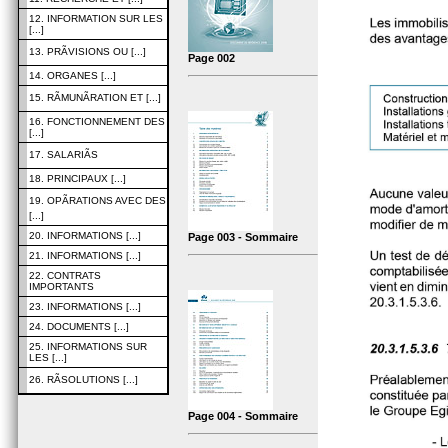
12. INFORMATION SUR LES
[...]
13. PRÃVISIONS OU [...]
Page 002
14. ORGANES [...]
15. RÃMUNÃRATION ET [...]
16. FONCTIONNEMENT DES
[...]
17. SALARIÃS
18. PRINCIPAUX [...]
19. OPÃRATIONS AVEC DES
[...]
20. INFORMATIONS [...]
Page 003 - Sommaire
21. INFORMATIONS [...]
22. CONTRATS
IMPORTANTS
23. INFORMATIONS [...]
24. DOCUMENTS [...]
25. INFORMATIONS SUR
LES [...]
26. RÃSOLUTIONS [...]
Page 004 - Sommaire