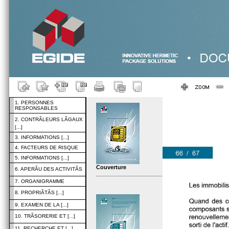
1. PERSONNES
RESPONSABLES
2. CONTRÃLEURS LÃGAUX
[...]
3. INFORMATIONS [...]
4. FACTEURS DE RISQUE
5. INFORMATIONS [...]
Couverture
6. APERÃU DES ACTIVITÃS
7. ORGANIGRAMME
8. PROPRIÃTÃS [...]
9. EXAMEN DE LA [...]
10. TRÃSORERIE ET [...]
11. RECHERCHE ET [...]