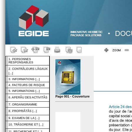
1. PERSONNES
RESPONSABLES
2. CONTRÃLEURS LÃGAUX
[...]
3. INFORMATIONS [...]
4. FACTEURS DE RISQUE
5. INFORMATIONS [...]
Page 001 - Couverture
6. APERÃU DES ACTIVITÃS
7. ORGANIGRAMME
8. PROPRIÃTÃS [...]
9. EXAMEN DE LA [...]
10. TRÃSORERIE ET [...]
11. RECHERCHE ET [...]