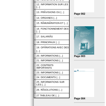
12. INFORMATION SUR LES
[...]
13. PRÃVISIONS OU [...]
Page 002
14. ORGANES [...]
15. RÃMUNÃRATION ET [...]
16. FONCTIONNEMENT DES
[...]
17. SALARIÃS
18. PRINCIPAUX [...]
19. OPÃRATIONS AVEC DES
[...]
20. INFORMATIONS [...]
Page 003
21. INFORMATIONS [...]
22. CONTRATS
IMPORTANTS
23. INFORMATIONS [...]
24. DOCUMENTS [...]
25. INFORMATIONS SUR
LES [...]
26. RÃSOLUTIONS [...]
27 TABLEAU DE [...]
Page 004