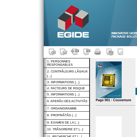
1. PERSONNES
RESPONSABLES
2. CONTRÃLEURS LÃGAUX
[...]
3. INFORMATIONS [...]
4. FACTEURS DE RISQUE
5. INFORMATIONS [...]
Page 001 - Couverture
6. APERÃU DES ACTIVITÃS
7. ORGANIGRAMME
8. PROPRIÃTÃS [...]
9. EXAMEN DE LA [...]
10. TRÃSORERIE ET [...]
11. RECHERCHE ET [...]