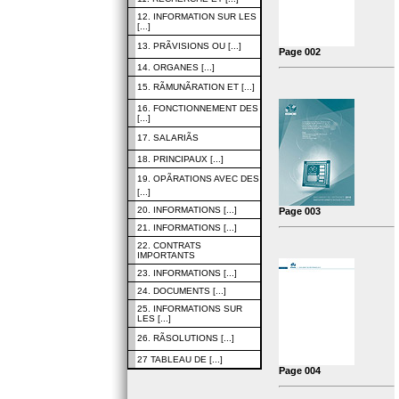
12. INFORMATION SUR LES
[...]
13. PRÃVISIONS OU [...]
Page 002
14. ORGANES [...]
15. RÃMUNÃRATION ET [...]
16. FONCTIONNEMENT DES
[...]
17. SALARIÃS
18. PRINCIPAUX [...]
19. OPÃRATIONS AVEC DES
[...]
20. INFORMATIONS [...]
Page 003
21. INFORMATIONS [...]
22. CONTRATS
IMPORTANTS
23. INFORMATIONS [...]
24. DOCUMENTS [...]
25. INFORMATIONS SUR
LES [...]
26. RÃSOLUTIONS [...]
27 TABLEAU DE [...]
Page 004