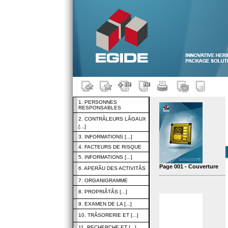
1. PERSONNES
RESPONSABLES
2. CONTRÃLEURS LÃGAUX
[...]
3. INFORMATIONS [...]
4. FACTEURS DE RISQUE
5. INFORMATIONS [...]
Page 001 - Couverture
6. APERÃU DES ACTIVITÃS
7. ORGANIGRAMME
8. PROPRIÃTÃS [...]
9. EXAMEN DE LA [...]
10. TRÃSORERIE ET [...]
11. RECHERCHE ET [...]