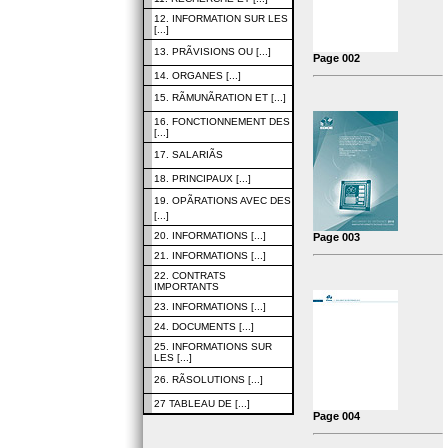
12. INFORMATION SUR LES
[...]
13. PRÃVISIONS OU [...]
Page 002
14. ORGANES [...]
15. RÃMUNÃRATION ET [...]
16. FONCTIONNEMENT DES
[...]
17. SALARIÃS
18. PRINCIPAUX [...]
19. OPÃRATIONS AVEC DES
[...]
20. INFORMATIONS [...]
Page 003
21. INFORMATIONS [...]
22. CONTRATS
IMPORTANTS
23. INFORMATIONS [...]
24. DOCUMENTS [...]
25. INFORMATIONS SUR
LES [...]
26. RÃSOLUTIONS [...]
27 TABLEAU DE [...]
Page 004