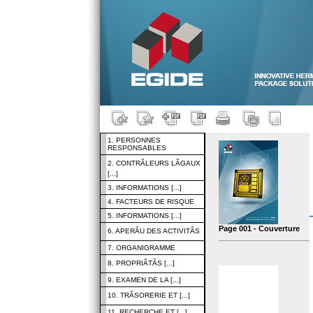
1. PERSONNES
RESPONSABLES
2. CONTRÃLEURS LÃGAUX
[...]
3. INFORMATIONS [...]
4. FACTEURS DE RISQUE
5. INFORMATIONS [...]
Page 001 - Couverture
6. APERÃU DES ACTIVITÃS
7. ORGANIGRAMME
8. PROPRIÃTÃS [...]
9. EXAMEN DE LA [...]
10. TRÃSORERIE ET [...]
11. RECHERCHE ET [...]