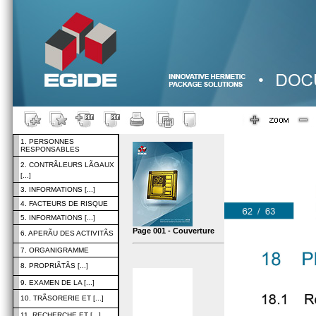
1. PERSONNES
RESPONSABLES
2. CONTRÃLEURS LÃGAUX
[...]
3. INFORMATIONS [...]
4. FACTEURS DE RISQUE
5. INFORMATIONS [...]
Page 001 - Couverture
6. APERÃU DES ACTIVITÃS
7. ORGANIGRAMME
8. PROPRIÃTÃS [...]
9. EXAMEN DE LA [...]
10. TRÃSORERIE ET [...]
11. RECHERCHE ET [...]