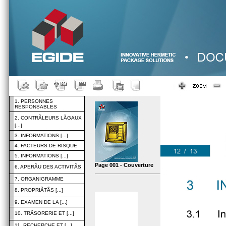
1. PERSONNES
RESPONSABLES
2. CONTRÃLEURS LÃGAUX
[...]
3. INFORMATIONS [...]
4. FACTEURS DE RISQUE
5. INFORMATIONS [...]
Page 001 - Couverture
6. APERÃU DES ACTIVITÃS
7. ORGANIGRAMME
8. PROPRIÃTÃS [...]
9. EXAMEN DE LA [...]
10. TRÃSORERIE ET [...]
11. RECHERCHE ET [...]