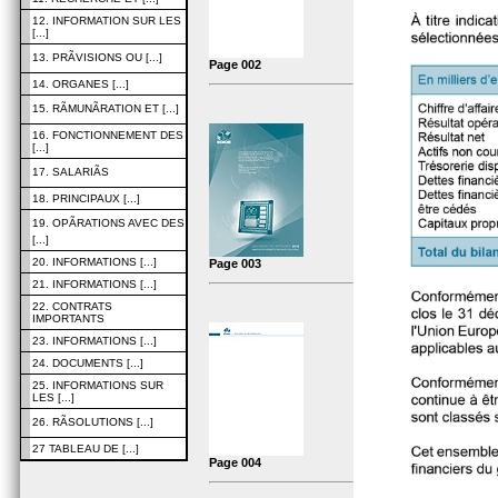
12. INFORMATION SUR LES
[...]
13. PRÃVISIONS OU [...]
Page 002
14. ORGANES [...]
15. RÃMUNÃRATION ET [...]
16. FONCTIONNEMENT DES
[...]
17. SALARIÃS
18. PRINCIPAUX [...]
19. OPÃRATIONS AVEC DES
[...]
20. INFORMATIONS [...]
Page 003
21. INFORMATIONS [...]
22. CONTRATS
IMPORTANTS
23. INFORMATIONS [...]
24. DOCUMENTS [...]
25. INFORMATIONS SUR
LES [...]
26. RÃSOLUTIONS [...]
27 TABLEAU DE [...]
Page 004