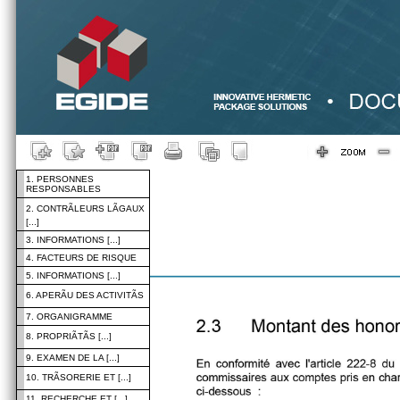
1. PERSONNES
RESPONSABLES
2. CONTRÃLEURS LÃGAUX
[...]
3. INFORMATIONS [...]
4. FACTEURS DE RISQUE
5. INFORMATIONS [...]
6. APERÃU DES ACTIVITÃS
7. ORGANIGRAMME
8. PROPRIÃTÃS [...]
9. EXAMEN DE LA [...]
10. TRÃSORERIE ET [...]
11. RECHERCHE ET [...]