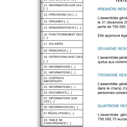
12. INFORMATION SUR LES
[...]
13. PRÃVISIONS OU [...]
14. ORGANES [...]
15. RÃMUNÃRATION ET [...]
16. FONCTIONNEMENT DES
[...]
17. SALARIÃS
18. PRINCIPAUX [...]
19. OPÃRATIONS AVEC DES
[...]
20. INFORMATIONS [...]
21. INFORMATIONS [...]
22. CONTRATS
IMPORTANTS
23. INFORMATIONS [...]
24. DOCUMENTS [...]
25. INFORMATIONS SUR
LES [...]
26. INFORMATION EN [...]
27 RÃSOLUTIONS [...]
28. TABLE DE
CONCORDANCE [...]