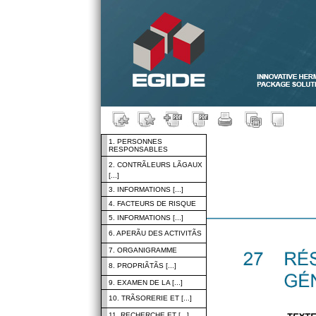
1. PERSONNES
RESPONSABLES
2. CONTRÃLEURS LÃGAUX
[...]
3. INFORMATIONS [...]
4. FACTEURS DE RISQUE
5. INFORMATIONS [...]
6. APERÃU DES ACTIVITÃS
7. ORGANIGRAMME
8. PROPRIÃTÃS [...]
9. EXAMEN DE LA [...]
10. TRÃSORERIE ET [...]
11. RECHERCHE ET [...]