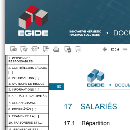
1. PERSONNES
RESPONSABLES
2. CONTRÃLEURS LÃGAUX
[...]
3. INFORMATIONS [...]
4. FACTEURS DE RISQUE
5. INFORMATIONS [...]
6. APERÃU DES ACTIVITÃS
7. ORGANIGRAMME
8. PROPRIÃTÃS [...]
9. EXAMEN DE LA [...]
10. TRÃSORERIE ET [...]
11. RECHERCHE ET [...]