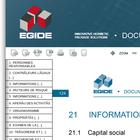
1. PERSONNES
RESPONSABLES
2. CONTRÃLEURS LÃGAUX
[...]
3. INFORMATIONS [...]
4. FACTEURS DE RISQUE
5. INFORMATIONS [...]
6. APERÃU DES ACTIVITÃS
7. ORGANIGRAMME
8. PROPRIÃTÃS [...]
9. EXAMEN DE LA [...]
10. TRÃSORERIE ET [...]
11. RECHERCHE ET [...]