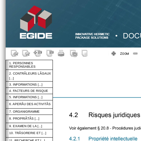
1. PERSONNES
RESPONSABLES
2. CONTRÃLEURS LÃGAUX
[...]
3. INFORMATIONS [...]
4. FACTEURS DE RISQUE
5. INFORMATIONS [...]
6. APERÃU DES ACTIVITÃS
7. ORGANIGRAMME
8. PROPRIÃTÃS [...]
9. EXAMEN DE LA [...]
10. TRÃSORERIE ET [...]
11. RECHERCHE ET [...]