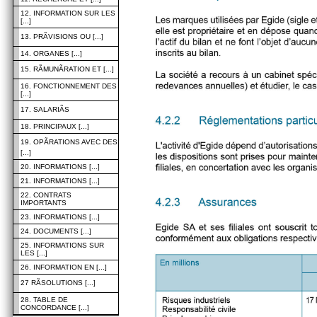
12. INFORMATION SUR LES
[...]
13. PRÃVISIONS OU [...]
14. ORGANES [...]
15. RÃMUNÃRATION ET [...]
16. FONCTIONNEMENT DES
[...]
17. SALARIÃS
18. PRINCIPAUX [...]
19. OPÃRATIONS AVEC DES
[...]
20. INFORMATIONS [...]
21. INFORMATIONS [...]
22. CONTRATS
IMPORTANTS
23. INFORMATIONS [...]
24. DOCUMENTS [...]
25. INFORMATIONS SUR
LES [...]
26. INFORMATION EN [...]
27 RÃSOLUTIONS [...]
28. TABLE DE
CONCORDANCE [...]