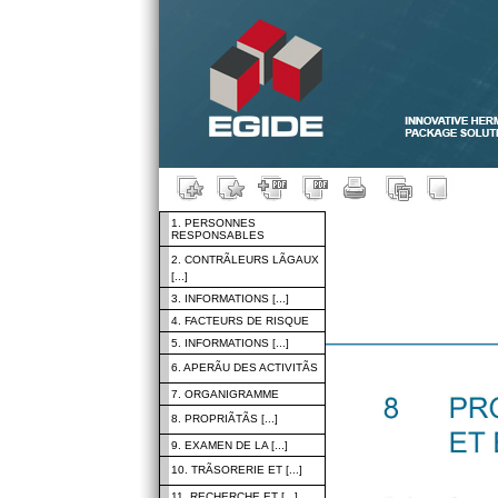
1. PERSONNES
RESPONSABLES
2. CONTRÃLEURS LÃGAUX
[...]
3. INFORMATIONS [...]
4. FACTEURS DE RISQUE
5. INFORMATIONS [...]
6. APERÃU DES ACTIVITÃS
7. ORGANIGRAMME
8. PROPRIÃTÃS [...]
9. EXAMEN DE LA [...]
10. TRÃSORERIE ET [...]
11. RECHERCHE ET [...]