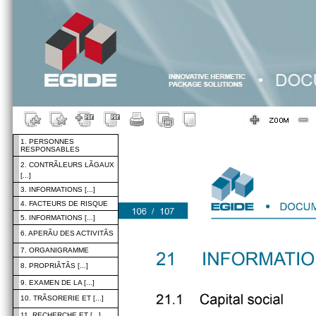
1. PERSONNES
RESPONSABLES
2. CONTRÃLEURS LÃGAUX
[...]
3. INFORMATIONS [...]
4. FACTEURS DE RISQUE
5. INFORMATIONS [...]
6. APERÃU DES ACTIVITÃS
7. ORGANIGRAMME
8. PROPRIÃTÃS [...]
9. EXAMEN DE LA [...]
10. TRÃSORERIE ET [...]
11. RECHERCHE ET [...]