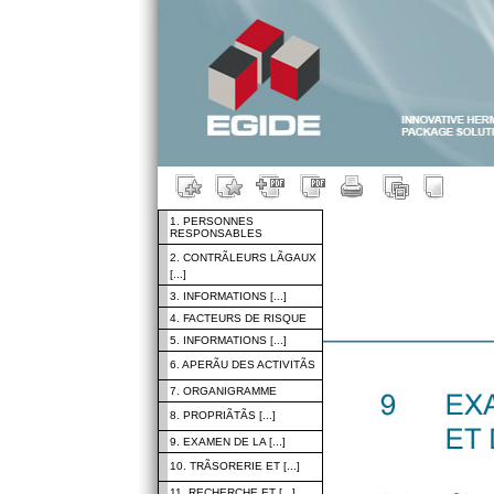
1. PERSONNES
RESPONSABLES
2. CONTRÃLEURS LÃGAUX
[...]
3. INFORMATIONS [...]
4. FACTEURS DE RISQUE
5. INFORMATIONS [...]
6. APERÃU DES ACTIVITÃS
7. ORGANIGRAMME
8. PROPRIÃTÃS [...]
9. EXAMEN DE LA [...]
10. TRÃSORERIE ET [...]
11. RECHERCHE ET [...]