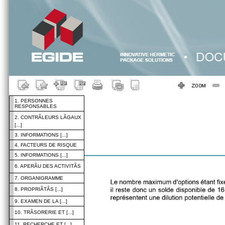
1. PERSONNES
RESPONSABLES
2. CONTRÃLEURS LÃGAUX
[...]
3. INFORMATIONS [...]
4. FACTEURS DE RISQUE
5. INFORMATIONS [...]
6. APERÃU DES ACTIVITÃS
7. ORGANIGRAMME
8. PROPRIÃTÃS [...]
9. EXAMEN DE LA [...]
10. TRÃSORERIE ET [...]
11. RECHERCHE ET [...]