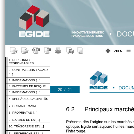
1. PERSONNES
RESPONSABLES
2. CONTRÃLEURS LÃGAUX
[...]
3. INFORMATIONS [...]
4. FACTEURS DE RISQUE
5. INFORMATIONS [...]
6. APERÃU DES ACTIVITÃS
7. ORGANIGRAMME
8. PROPRIÃTÃS [...]
9. EXAMEN DE LA [...]
10. TRÃSORERIE ET [...]
11. RECHERCHE ET [...]