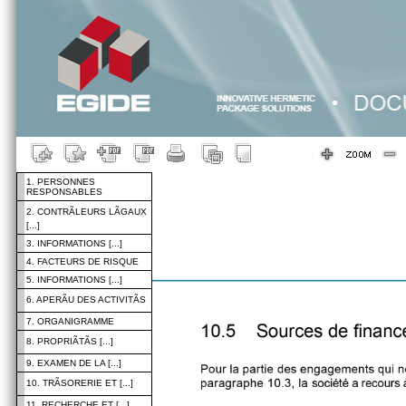
1. PERSONNES
RESPONSABLES
2. CONTRÃLEURS LÃGAUX
[...]
3. INFORMATIONS [...]
4. FACTEURS DE RISQUE
5. INFORMATIONS [...]
6. APERÃU DES ACTIVITÃS
7. ORGANIGRAMME
8. PROPRIÃTÃS [...]
9. EXAMEN DE LA [...]
10. TRÃSORERIE ET [...]
11. RECHERCHE ET [...]