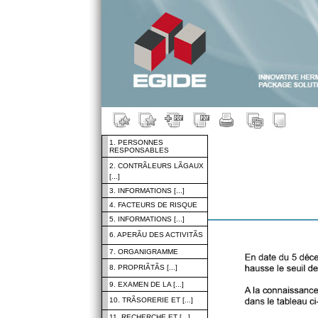
1. PERSONNES
RESPONSABLES
2. CONTRÃLEURS LÃGAUX
[...]
3. INFORMATIONS [...]
4. FACTEURS DE RISQUE
5. INFORMATIONS [...]
6. APERÃU DES ACTIVITÃS
7. ORGANIGRAMME
8. PROPRIÃTÃS [...]
9. EXAMEN DE LA [...]
10. TRÃSORERIE ET [...]
11. RECHERCHE ET [...]