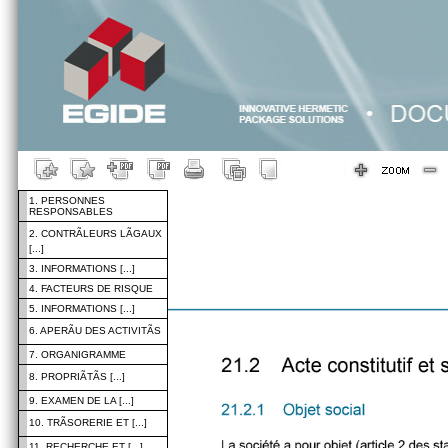
1. PERSONNES
RESPONSABLES
2. CONTRÃLEURS LÃGAUX
[...]
3. INFORMATIONS [...]
4. FACTEURS DE RISQUE
5. INFORMATIONS [...]
6. APERÃU DES ACTIVITÃS
7. ORGANIGRAMME
8. PROPRIÃTÃS [...]
9. EXAMEN DE LA [...]
10. TRÃSORERIE ET [...]
11. RECHERCHE ET [...]