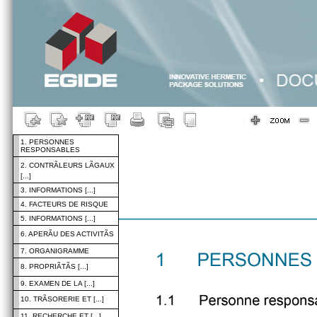
1. PERSONNES
RESPONSABLES
2. CONTRÃLEURS LÃGAUX
[...]
3. INFORMATIONS [...]
4. FACTEURS DE RISQUE
5. INFORMATIONS [...]
6. APERÃU DES ACTIVITÃS
7. ORGANIGRAMME
8. PROPRIÃTÃS [...]
9. EXAMEN DE LA [...]
10. TRÃSORERIE ET [...]
11. RECHERCHE ET [...]