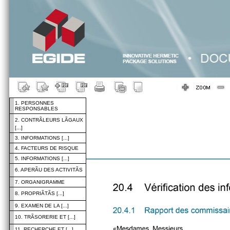
1. PERSONNES
RESPONSABLES
2. CONTRÃLEURS LÃGAUX
[...]
3. INFORMATIONS [...]
4. FACTEURS DE RISQUE
5. INFORMATIONS [...]
6. APERÃU DES ACTIVITÃS
7. ORGANIGRAMME
8. PROPRIÃTÃS [...]
9. EXAMEN DE LA [...]
10. TRÃSORERIE ET [...]
11. RECHERCHE ET [...]